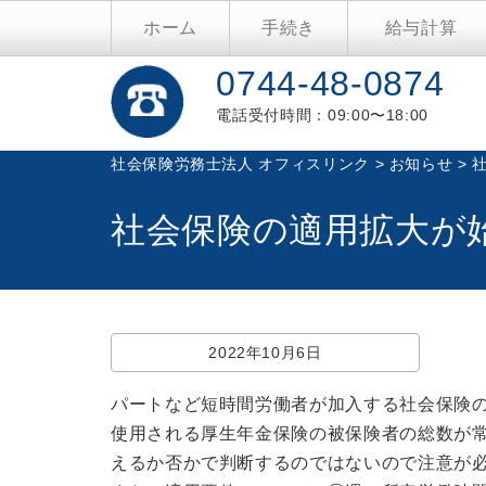
ホーム
手続き
給与計算
0744-48-0874
電話受付時間：09:00〜18:00
社会保険労務士法人 オフィスリンク
>
お知らせ
>
社会保険の適用拡大が
2022年10月6日
パートなど短時間労働者が加入する社会保険
使用される厚生年金保険の被保険者の総数が
えるか否かで判断するのではないので注意が